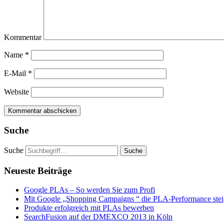
Kommentar
Name
*
E-Mail
*
Website
Suche
Suche
Neueste Beiträge
Google PLAs – So werden Sie zum Profi
Mit Google „Shopping Campaigns “ die PLA-Performance stei
Produkte erfolgreich mit PLAs bewerben
SearchFusion auf der DMEXCO 2013 in Köln